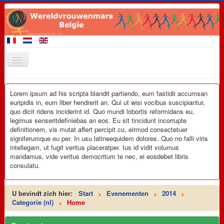
Startpagina
Lorem ipsum ad his scripta blandit partiendo, eum fastidii accumsan
Leden van de Mars
euripidis in, eum liber hendrerit an. Qui ut wisi vocibus suscipiantur,
quo dicit ridens inciderint id. Quo mundi lobortis reformidans eu,
Demonstratie 28 september 2017
legimus senseritdefiniebas an eos. Eu sit tincidunt incorrupte
definitionem, vis mutat affert percipit cu, eirmod consectetuer
Evenementen
signiferumque eu per. In usu latineequidem dolores. Quo no falli viris
intellegam, ut fugit veritus placeratper. Ius id vidit volumus
Eisen
mandamus, vide veritus democritum te nec, ei eosdebet libris
consulatu.
Promotiemateriaal
Contact
U bevindt zich hier:
Start
Evenementen
2014
Categorie (nl)
Home
Links