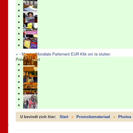
+
-
Marche Mondiale Parlement EUR
Klik om te sluiten
Previous
Next
U bevindt zich hier:
Start
Promotiemateriaal
Photos