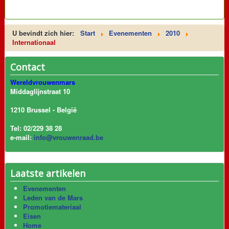
U bevindt zich hier:
Start
Evenementen
2010
Internationaal
Contact
Wereldvrouwenmars
Middaglijnstraat 10
1210 Brussel - België
Tel: 02/229 38 28
e-mail:
info@vrouwenraad.be
Laatste artikelen
Evenementen
Leden van de Mars
Promotiemateriaal
Eisen
Home