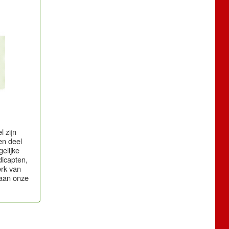
l zijn
en deel
elijke
icapten,
erk van
 aan onze