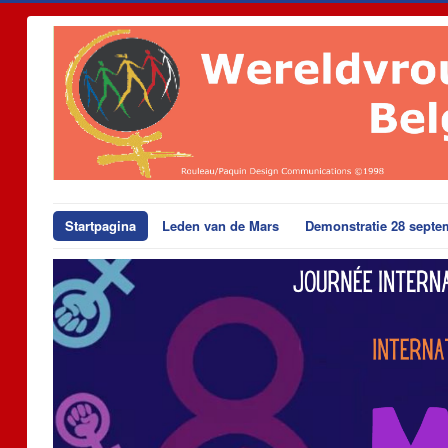
Startpagina
Leden van de Mars
Demonstratie 28 septe