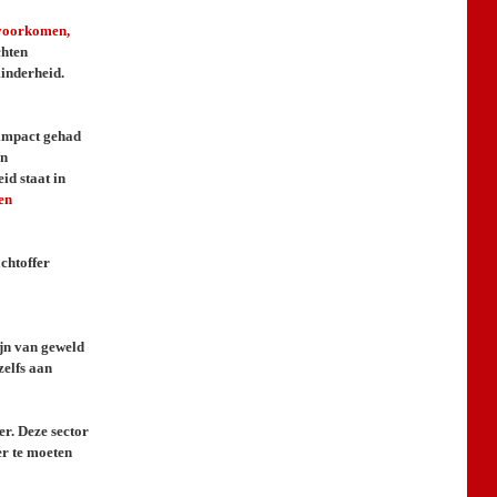
 voorkomen,
chten
inderheid.
 impact gehad
en
id staat in
en
chtoffer
ijn van geweld
zelfs aan
r. Deze sector
r te moeten