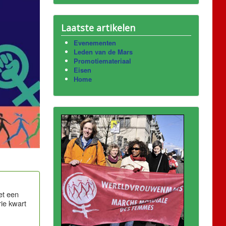
Laatste artikelen
Evenementen
Leden van de Mars
Promotiemateriaal
Eisen
Home
et een
rie kwart