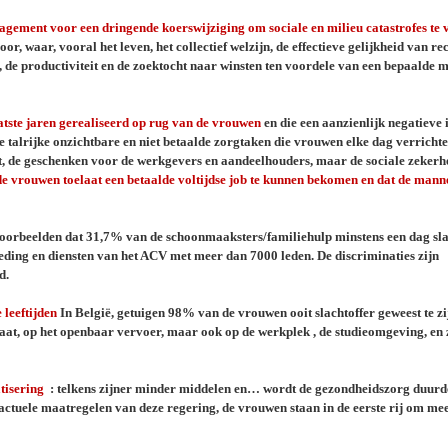
gagement voor een dringende koerswijziging om sociale en milieu catastrofes te
, waar, vooral het leven, het collectief welzijn, de effectieve gelijkheid van re
 productiviteit en de zoektocht naar winsten ten voordele van een bepaalde m
tste jaren gerealiseerd op rug van de vrouwen
en die een aanzienlijk negatieve
lrijke onzichtbare en niet betaalde zorgtaken die vrouwen elke dag verricht
 de geschenken voor de werkgevers en aandeelhouders, maar de sociale zekerhe
 de vrouwen toelaat een betaalde voltijdse job te kunnen bekomen en dat de mann
voorbeelden dat 31,7% van de schoonmaaksters/familiehulp minstens een dag sla
ding en diensten van het ACV met meer dan 7000 leden. De discriminaties zijn
d.
leeftijden
In België, getuigen 98% van de vrouwen ooit slachtoffer geweest te z
aat, op het openbaar vervoer, maar ook op de werkplek , de studieomgeving, en 
atisering
: telkens zijner minder middelen en… wordt de gezondheidszorg duurde
uele maatregelen van deze regering, de vrouwen staan in de eerste rij om mee