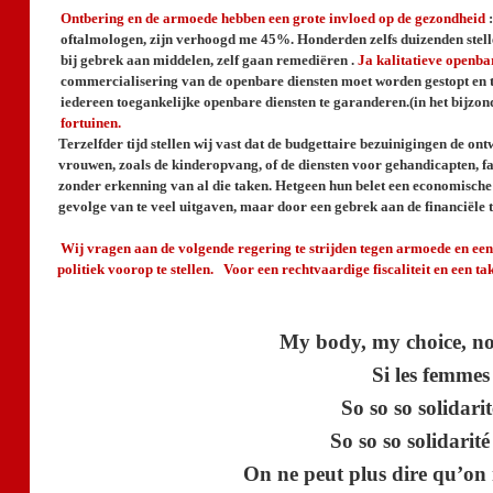
Ontbering en de armoede hebben een grote invloed op de gezondheid
oftalmologen, zijn verhoogd me 45%. Honderden zelfs duizenden stellen d
bij gebrek aan middelen, zelf gaan remediëren .
Ja kalitatieve openba
commercialisering van de openbare diensten moet worden gestopt en teru
iedereen toegankelijke openbare diensten te garanderen.(in het bijzond
fortuinen.
Terzelfder tijd stellen wij vast dat de budgettaire bezuinigingen de on
vrouwen, zoals de kinderopvang, of de diensten voor gehandicapten, fa
zonder erkenning van al die taken. Hetgeen hun belet een economische o
gevolge van te veel uitgaven, maar door een gebrek aan de financiële 
Wij vragen aan de volgende regering te strijden tegen armoede en ee
politiek voorop te stellen. Voor een rechtvaardige fiscaliteit en een t
My body, my choice, not 
Si les femmes 
So so so solidari
So so so solidarit
On ne peut plus dire qu’on n