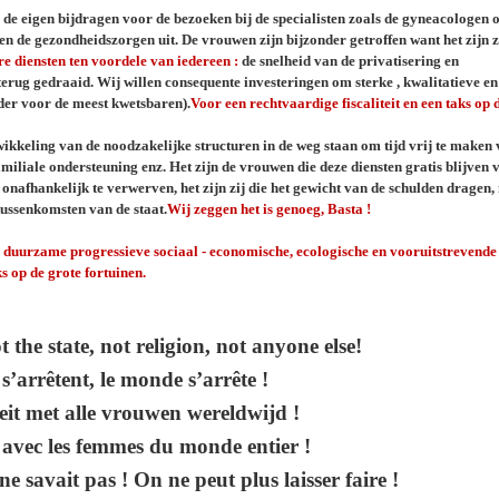
: de eigen bijdragen voor de bezoeken bij de specialisten zoals de gyneacologen o
e gezondheidszorgen uit. De vrouwen zijn bijzonder getroffen want het zijn zi
re diensten ten voordele van iedereen :
de snelheid van de privatisering en
g gedraaid. Wij willen consequente investeringen om sterke , kwalitatieve en
er voor de meest kwetsbaren).
Voor een rechtvaardige fiscaliteit en een taks op 
twikkeling van de noodzakelijke structuren in de weg staan om tijd vrij te maken
miliale ondersteuning enz. Het zijn de vrouwen die deze diensten gratis blijven
nafhankelijk te verwerven, het zijn zij die het gewicht van de schulden dragen, 
tussenkomsten van de staat.
Wij zeggen het is genoeg, Basta !
n duurzame progressieve sociaal - economische, ecologische en vooruitstrevende
aks op de grote fortuinen.
the state, not religion, not anyone else!
s’arrêtent, le monde s’arrête !
teit met alle vrouwen wereldwijd !
é avec les femmes du monde entier !
e savait pas ! On ne peut plus laisser faire !