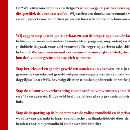
De “Wereldvrouwenmars van België”
eist vanwege de politiek een en
die specifiek de vrouwen treffen.
Wij stellen een duurzame economie voor
en het respect voor het milieu primeren boven de markt mechanismen, de
Wij zeggen stop aan het patriarchaat en aan de besparingen van de laa
hebben op vrouwen en andere benadeelden (jongeren, migranten) en de ta
(= dubbele dagtaak voor veel vrouwen). De regering verleent taks-shift,
het rood.
Wij eisen een sociaal - economisch vrouwelijke politiek, die
hun deel van het gezinstaken op zich te nemen.
Stop het seksueel en gender geweld ten aanzien van vrouwen ,
er zijn 
geweest is van seksueel geweld volgens een enquête van de centrale Voe
dagelijkse kost : 94% bevestigt dit mee te maken gedurende de werktij
Stop de cultuur van verkrachting en aanranding van vrouwen van alle 
en 2/3 van agressie. Dit geweld heeft niet alleen plaats gevonden op str
huis.
Stop de besparing op de budgetten van de volksgezondheid en de priv
wordt zwaar geraakt in haar economische onafhankelijkheid door de act
betalen voor hun gezondheid en die van hun familie;