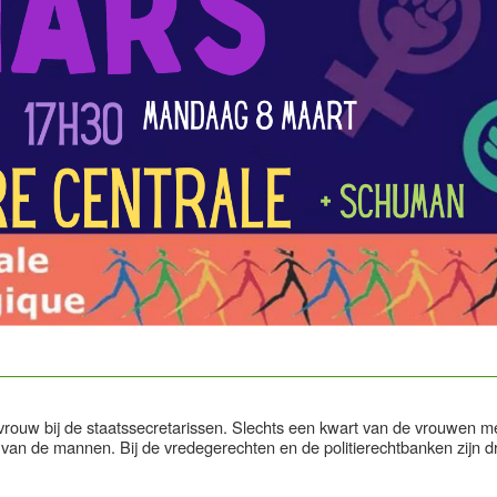
 vrouw bij de staatssecretarissen. Slechts een kwart van de vrouwen m
t van de mannen. Bij de vredegerechten en de politierechtbanken zijn d