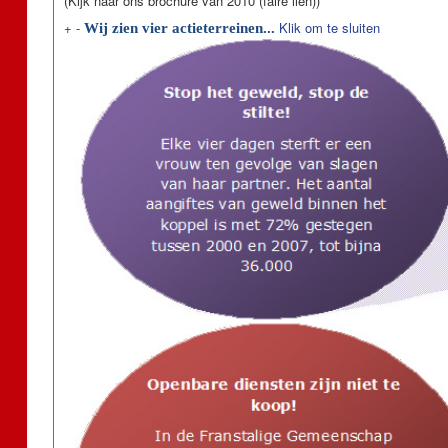
(Kijk naar ons brochure van 2010 (faire lien))
+
-
Klik om te sluiten
Wij zien vier actieterreinen...