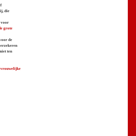
f
j, die
 voor
de grote
 voor de
 verzekeren
niet ten
 vrouwelijke