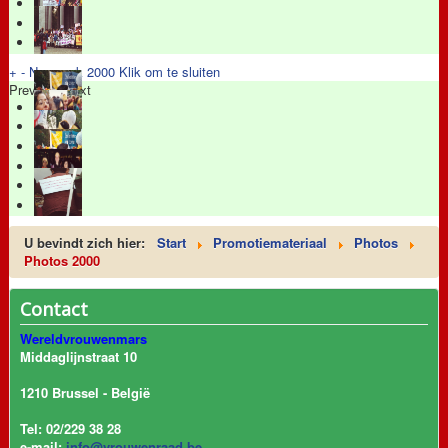
+
-
New york 2000
Klik om te sluiten
Previous
Next
U bevindt zich hier:
Start
Promotiemateriaal
Photos
Photos 2000
Contact
Wereldvrouwenmars
Middaglijnstraat 10
1210 Brussel - België
Tel: 02/229 38 28
e-mail:
info@vrouwenraad.be