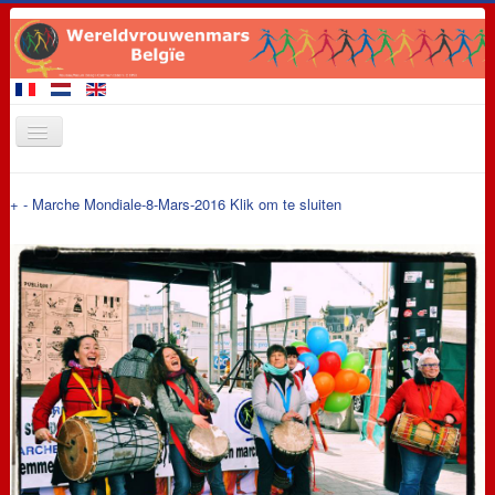
Startpagina
+
-
Marche Mondiale-8-Mars-2016
Klik om te sluiten
Leden van de Mars
Demonstratie 28 september 2017
Evenementen
Eisen
Promotiemateriaal
Contact
Links