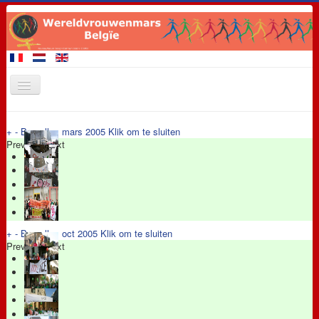
Startpagina
+
-
Bruxelles mars 2005
Klik om te sluiten
Previous
Leden van de Mars
Next
Demonstratie 28 september 2017
Evenementen
Eisen
+
-
Bruxelles oct 2005
Klik om te sluiten
Promotiemateriaal
Previous
Next
Contact
Links