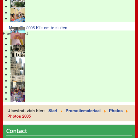
+
-
Marseille 2005
Klik om te sluiten
Previous
Next
U bevindt zich hier:
Start
Promotiemateriaal
Photos
Photos 2005
Contact