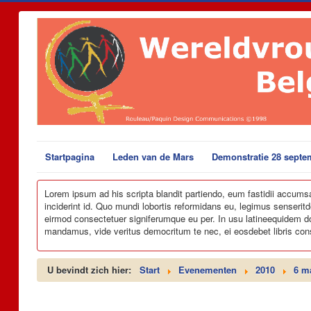
Startpagina
Leden van de Mars
Demonstratie 28 septe
Lorem ipsum ad his scripta blandit partiendo, eum fastidii accumsan 
inciderint id. Quo mundi lobortis reformidans eu, legimus senseritde
eirmod consectetuer signiferumque eu per. In usu latineequidem dolor
mandamus, vide veritus democritum te nec, ei eosdebet libris con
U bevindt zich hier:
Start
Evenementen
2010
6 m