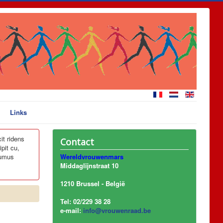
Links
it ridens
Contact
pit cu,
lumus
Wereldvrouwenmars
Middaglijnstraat 10
1210 Brussel - België
Tel: 02/229 38 28
e-mail:
info@vrouwenraad.be