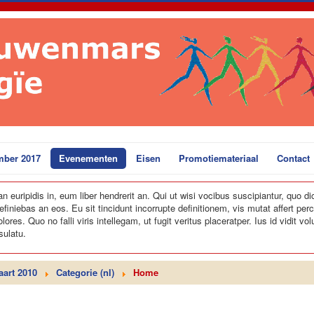
mber 2017
Evenementen
Eisen
Promotiemateriaal
Contact
euripidis in, eum liber hendrerit an. Qui ut wisi vocibus suscipiantur, quo dic
finiebas an eos. Eu sit tincidunt incorrupte definitionem, vis mutat affert perci
es. Quo no falli viris intellegam, ut fugit veritus placeratper. Ius id vidit vo
sulatu.
aart 2010
Categorie (nl)
Home