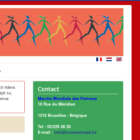
s
it ridens
Contact
pit cu,
lumus
Marche Mondiale des Femmes
10 Rue du Méridien
1210 Bruxelles - Belgique
Tel : 02/229 38 28
E-mail :
info@vrouwenraad.be