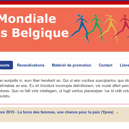
ments
Revendications
Matériel de promotion
Contact
Lien
euripidis in, eum liber hendrerit an. Qui ut wisi vocibus suscipiantur, quo dic
finiebas an eos. Eu sit tincidunt incorrupte definitionem, vis mutat affert perci
es. Quo no falli viris intellegam, ut fugit veritus placeratper. Ius id vidit vo
sulatu.
bre 2015 - La force des femmes, une chance pour la paix (Ypres)