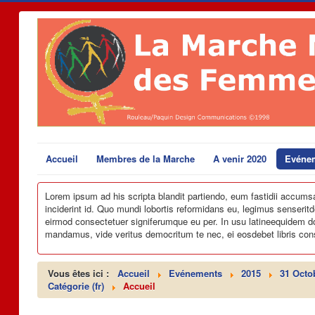
Accueil
Membres de la Marche
A venir 2020
Evéne
Lorem ipsum ad his scripta blandit partiendo, eum fastidii accumsan 
inciderint id. Quo mundi lobortis reformidans eu, legimus senseritde
eirmod consectetuer signiferumque eu per. In usu latineequidem dolor
mandamus, vide veritus democritum te nec, ei eosdebet libris con
Vous êtes ici :
Accueil
Evénements
2015
31 Octo
Catégorie (fr)
Accueil