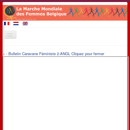
Accueil
+
-
Bulletin Caravane Féministe 2-ANGL
Cliquez pour fermer
Membres de la Marche
A venir 2020
Evénements
Revendications
Matériel de promotion
Contact
Liens