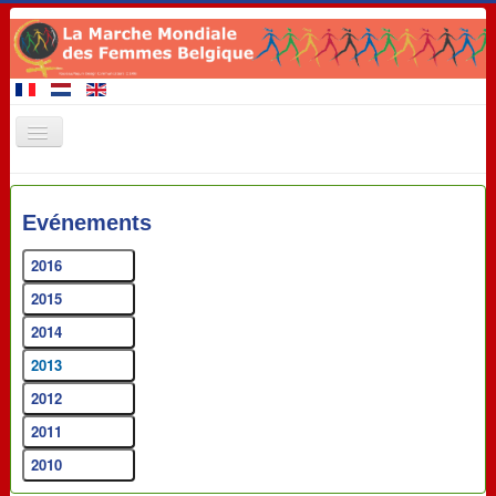
Accueil
Evénements
Membres de la Marche
A venir 2020
2016
2015
Evénements
2014
Revendications
2013
Matériel de promotion
2012
Contact
2011
Liens
2010