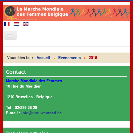
Accueil
Vous êtes ici :
Accueil
Evénements
2016
Membres de la Marche
A venir 2020
Contact
Evénements
Marche Mondiale des Femmes
10 Rue du Méridien
Revendications
1210 Bruxelles - Belgique
Matériel de promotion
Tel : 02/229 38 28
Contact
E-mail :
info@vrouwenraad.be
Liens