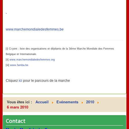
-
www.marchemondialedesfemmes.be
[i] Ci-joint : liste des organisations et dépliants de la 3ième Marche Mondiale des Femmes
Belgique et Internationale.
[ii]
www.marchemondialedesfemmes.org
[iii]
www.famba.be
Cliquez
ici
pour le parcours de la marche
Vous êtes ici :
Accueil
Evénements
2010
6 mars 2010
Contact