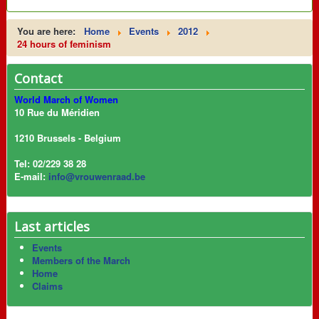
You are here:
Home
Events
2012
24 hours of feminism
Contact
World March of Women
10 Rue du Méridien
1210 Brussels - Belgium
Tel: 02/229 38 28
E-mail:
info@vrouwenraad.be
Last articles
Events
Members of the March
Home
Claims